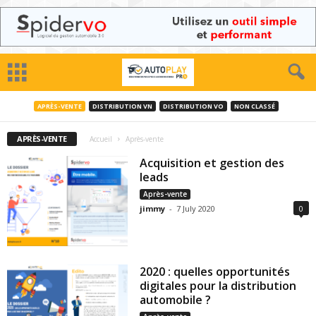
APRÈS-VENTE
DISTRIBUTION VN
DISTRIBUTION VO
NON CLASSÉ
APRÈS-VENTE
Accueil
Après-vente
Acquisition et gestion des
leads
Après-vente
jimmy
-
7 July 2020
0
2020 : quelles opportunités
digitales pour la distribution
automobile ?