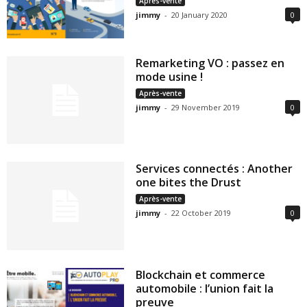
Après-vente
jimmy
-
20 January 2020
0
Remarketing VO : passez en
mode usine !
Après-vente
jimmy
-
29 November 2019
0
Services connectés : Another
one bites the Drust
Après-vente
jimmy
-
22 October 2019
0
Blockchain et commerce
automobile : l’union fait la
preuve