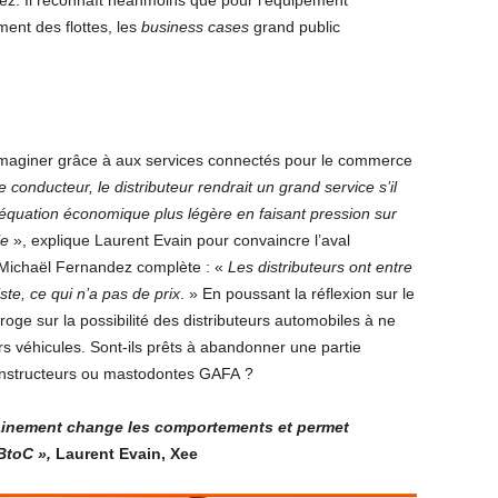
z. Il reconnaît néanmoins que pour l’équipement
ment des flottes, les
business cases
grand public
imaginer grâce à aux services connectés pour le commerce
 conducteur, le distributeur rendrait un grand service s’il
e équation économique plus légère en faisant pression sur
le
», explique Laurent Evain pour convaincre l’aval
 Michaël Fernandez complète : «
Les distributeurs ont entre
ste, ce qui n’a pas de prix
. » En poussant la réflexion sur le
oge sur la possibilité des distributeurs automobiles à ne
urs véhicules. Sont-ils prêts à abandonner une partie
 constructeurs ou mastodontes GAFA ?
mainement change les comportements et permet
BtoC »,
Laurent Evain, Xee