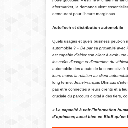
notre quotidien
» estime Michaël Fernande
aftermarket, la demande vient essentielle
demeurant pour l’heure marginaux.
AutoTech et distribution automobile
Quels usages et quels business peut-on 
automobile ? «
De par sa proximité avec le
est capable d’aider son client à avoir un
les coûts d’usage et d’entretien du véhicu
automobile des atouts de la connectivité.
leurs mains la relation au client automobili
long terme, Jean-François Dhinaux s’interr
pas être connectés à leurs clients et à le
cruciale du parcours digital à des tiers,
« La capacité à voir l’information hu
d’optimiser, aussi bien en BtoB qu’en 