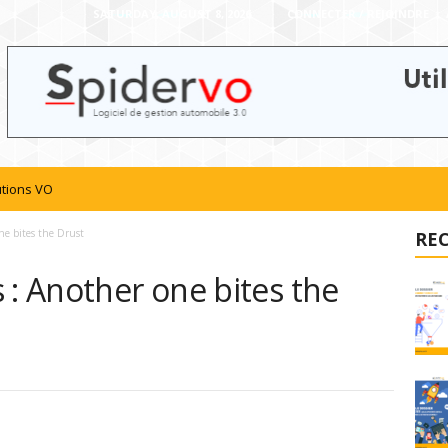
SATURDAY, AUGUST 8, 2026
CONNECTER / REJOINDRE
utions VO
ne bites the Drust
RE
 : Another one bites the