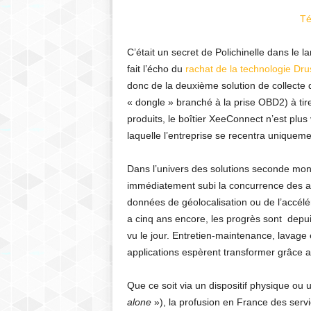
Té
C’était un secret de Polichinelle dans le l
fait l’écho du
rachat de la technologie Dru
donc de la deuxième solution de collecte
« dongle » branché à la prise OBD2) à tir
produits, le boîtier XeeConnect n’est plu
laquelle l’entreprise se recentra uniquem
Dans l’univers des solutions seconde mont
immédiatement subi la concurrence des app
données de géolocalisation ou de l’accélér
a cinq ans encore, les progrès sont depui
vu le jour. Entretien-maintenance, lavag
applications espèrent transformer grâce au
Que ce soit via un dispositif physique o
alone
»), la profusion en France des servi