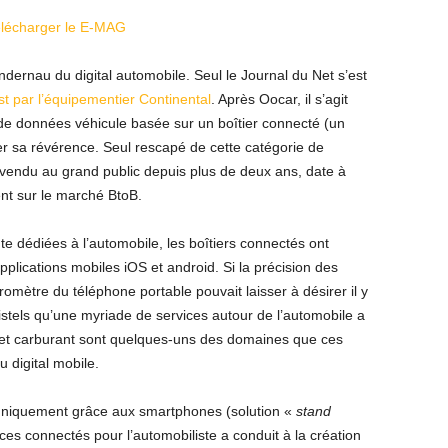
lécharger le E-MAG
andernau du digital automobile. Seul le Journal du Net s’est
st par l’équipementier Continental
. Après Oocar, il s’agit
 de données véhicule basée sur un boîtier connecté (un
er sa révérence. Seul rescapé de cette catégorie de
s vendu au grand public depuis plus de deux ans, date à
ent sur le marché BtoB.
e dédiées à l’automobile, les boîtiers connectés ont
lications mobiles iOS et android. Si la précision des
omètre du téléphone portable pouvait laisser à désirer il y
stels qu’une myriade de services autour de l’automobile a
e et carburant sont quelques-uns des domaines que ces
 digital mobile.
u uniquement grâce aux smartphones (solution «
stand
ces connectés pour l’automobiliste a conduit à la création