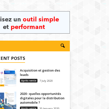
ACCUEIL
SPIDER VO EXCHANGE
SOLUTIONS VO
CENT POSTS
Acquisition et gestion des
leads
Après-vente
7 July 2020
2020 : quelles opportunités
digitales pour la distribution
automobile ?
Après-vente
20 January 2020