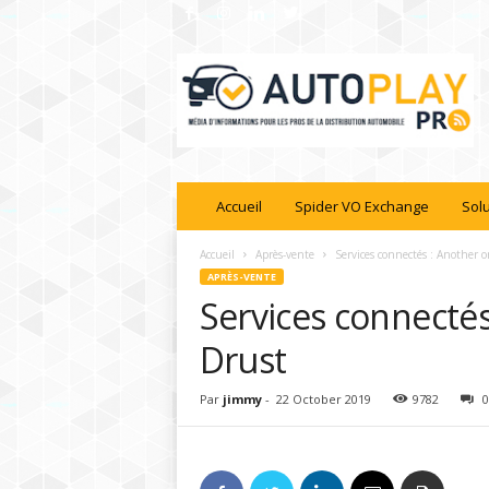
A
U
T
O
P
L
A
Accueil
Spider VO Exchange
Sol
Y
P
R
Accueil
Après-vente
Services connectés : Another o
O
APRÈS-VENTE
Services connectés
Drust
Par
jimmy
-
22 October 2019
9782
0