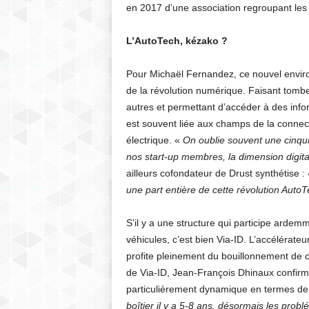
en 2017 d’une association regroupant les
L’AutoTech, kézako ?
Pour Michaël Fernandez, ce nouvel envir
de la révolution numérique. Faisant tomber
autres et permettant d’accéder à des info
est souvent liée aux champs de la connect
électrique. «
On oublie souvent une cinqu
nos start-up membres, la dimension digita
ailleurs cofondateur de Drust synthétise :
une part entière de cette révolution AutoT
S’il y a une structure qui participe arde
véhicules, c’est bien Via-ID. L’accélérate
profite pleinement du bouillonnement de c
de Via-ID, Jean-François Dhinaux confirme
particulièrement dynamique en termes de
boîtier il y a 5-8 ans, désormais les pro