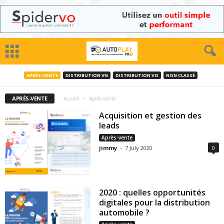
APRÈS-VENTE
DISTRIBUTION VN
DISTRIBUTION VO
NON CLASSÉ
APRÈS-VENTE
Accueil
Après-vente
Acquisition et gestion des
leads
Après-vente
jimmy
-
7 July 2020
0
2020 : quelles opportunités
digitales pour la distribution
automobile ?