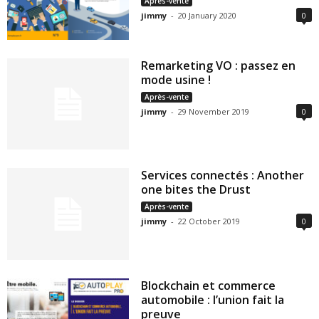
Après-vente
jimmy
-
20 January 2020
0
Remarketing VO : passez en
mode usine !
Après-vente
jimmy
-
29 November 2019
0
Services connectés : Another
one bites the Drust
Après-vente
jimmy
-
22 October 2019
0
Blockchain et commerce
automobile : l’union fait la
preuve