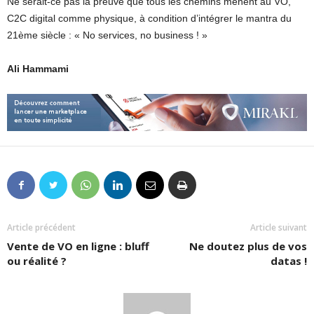
Ne serait-ce pas la preuve que tous les chemins mènent au VO,
C2C digital comme physique, à condition d’intégrer le mantra du
21ème siècle : « No services, no business ! »
Ali Hammami
Article précédent
Article suivant
Vente de VO en ligne : bluff
Ne doutez plus de vos
ou réalité ?
datas !