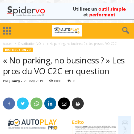
Accueil
Distribution VO
« No parking, no business ? » Les pros du VO C2C...
DISTRIBUTION VO
« No parking, no business ? » Les
pros du VO C2C en question
Par
jimmy
-
28 May 2019
8088
0