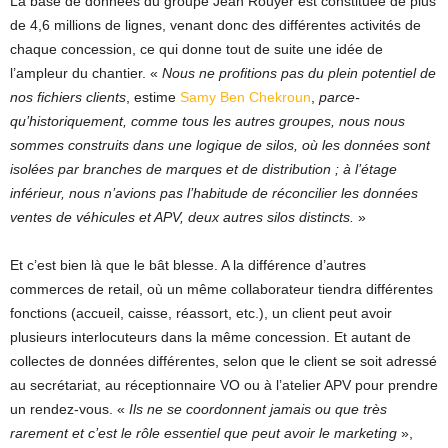
La base de données du groupe Jean Rouyer est constituée de plus
de 4,6 millions de lignes, venant donc des différentes activités de
chaque concession, ce qui donne tout de suite une idée de
l’ampleur du chantier. «
Nous ne profitions pas du plein potentiel de
nos fichiers clients
, estime
Samy Ben Chekroun
,
parce-
qu’historiquement, comme tous les autres groupes, nous nous
sommes construits dans une logique de silos, où les données sont
isolées par branches de marques et de distribution ; à l’étage
inférieur, nous n’avions pas l’habitude de réconcilier les données
ventes de véhicules et APV, deux autres silos distincts.
»
Et c’est bien là que le bât blesse. A la différence d’autres
commerces de retail, où un même collaborateur tiendra différentes
fonctions (accueil, caisse, réassort, etc.), un client peut avoir
plusieurs interlocuteurs dans la même concession. Et autant de
collectes de données différentes, selon que le client se soit adressé
au secrétariat, au réceptionnaire VO ou à l’atelier APV pour prendre
un rendez-vous. «
Ils ne se coordonnent jamais ou que très
rarement et c’est le rôle essentiel que peut avoir le marketing
»,