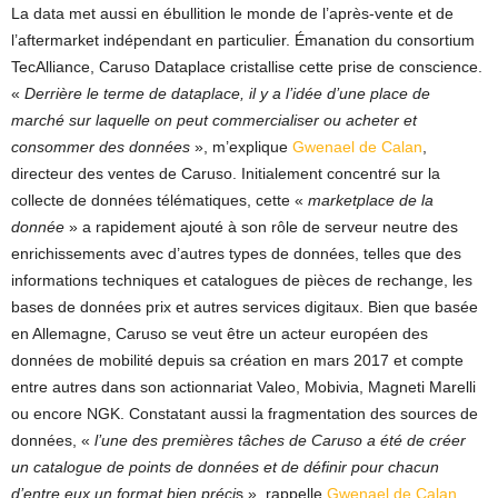
La data met aussi en ébullition le monde de l’après-vente et de
l’aftermarket indépendant en particulier. Émanation du consortium
TecAlliance, Caruso Dataplace cristallise cette prise de conscience.
«
Derrière le terme de dataplace, il y a l’idée d’une place de
marché sur laquelle on peut commercialiser ou acheter et
consommer des données
», m’explique
Gwenael de Calan
,
directeur des ventes de Caruso. Initialement concentré sur la
collecte de données télématiques, cette «
marketplace de la
donnée
» a rapidement ajouté à son rôle de serveur neutre des
enrichissements avec d’autres types de données, telles que des
informations techniques et catalogues de pièces de rechange, les
bases de données prix et autres services digitaux. Bien que basée
en Allemagne, Caruso se veut être un acteur européen des
données de mobilité depuis sa création en mars 2017 et compte
entre autres dans son actionnariat Valeo, Mobivia, Magneti Marelli
ou encore NGK. Constatant aussi la fragmentation des sources de
données, «
l’une des premières tâches de Caruso a été de créer
un catalogue de points de données et de définir pour chacun
d’entre eux un format bien préci
s », rappelle
Gwenael de Calan
.