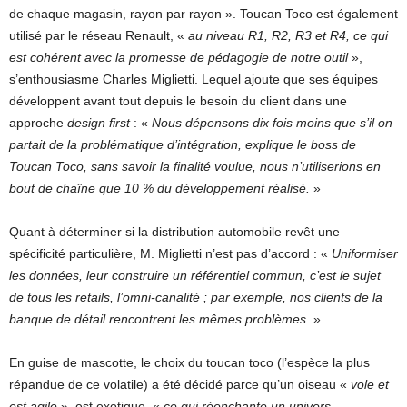
de chaque magasin, rayon par rayon ». Toucan Toco est également
utilisé par le réseau Renault, «
au niveau R1, R2, R3 et R4, ce qui
est cohérent avec la promesse de pédagogie de notre outil
»,
s’enthousiasme Charles Miglietti. Lequel ajoute que ses équipes
développent avant tout depuis le besoin du client dans une
approche
design first
: «
Nous dépensons dix fois moins que s’il on
partait de la problématique d’intégration, explique le boss de
Toucan Toco, sans savoir la finalité voulue, nous n’utiliserions en
bout de chaîne que 10 % du développement réalisé.
»
Quant à déterminer si la distribution automobile revêt une
spécificité particulière, M. Miglietti n’est pas d’accord : «
Uniformiser
les données, leur construire un référentiel commun, c’est le sujet
de tous les retails, l’omni-canalité ; par exemple, nos clients de la
banque de détail rencontrent les mêmes problèmes.
»
En guise de mascotte, le choix du toucan toco (l’espèce la plus
répandue de ce volatile) a été décidé parce qu’un oiseau «
vole et
est agile
», est exotique, «
ce qui réenchante un univers